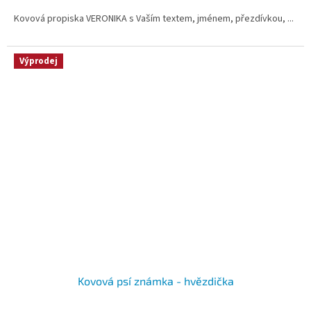
4,6
Kovová propiska VERONIKA s Vaším textem, jménem, přezdívkou, ...
z
5
hvězdiček.
Výprodej
Kovová psí známka - hvězdička