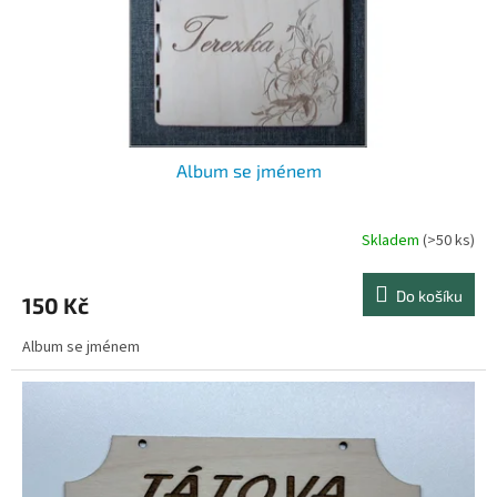
d
u
k
t
ů
Album se jménem
Skladem
(>50 ks)
Do košíku
150 Kč
Album se jménem