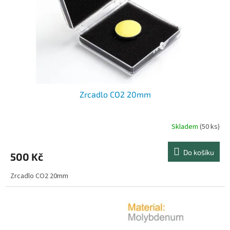
ů
o
d
u
k
t
ů
Zrcadlo CO2 20mm
Skladem
(50 ks)
Do košíku
500 Kč
Zrcadlo CO2 20mm