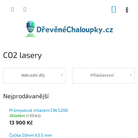
Přejít
NÁKUP
na
obsah
KOŠÍK
CO2 lasery
Náhradní díly
Příslušenství
Nejprodávanější
Průmyslové chlazení CW 5200
Skladem
(>50 ks)
13 900 Kč
Čočka 20mm 63.5 mm