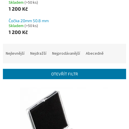
Skladem
(>50 ks)
1 200 Kč
Čočka 20mm 50.8 mm
Skladem
(>50 ks)
1 200 Kč
Ř
a
Nejlevnější
Nejdražší
Nejprodávanější
Abecedně
z
e
n
OTEVŘÍT FILTR
í
p
V
r
ý
o
p
d
i
u
s
k
p
t
r