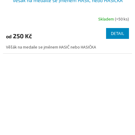
Věšák na medaile se jménem HASIČ nebo HASIČKA
Skladem
(>50 ks)
Průměrné
hodnocení
produktu
DETAIL
250 Kč
od
je
4,9
Věšák na medaile se jménem HASIČ nebo HASIČKA
z
5
hvězdiček.