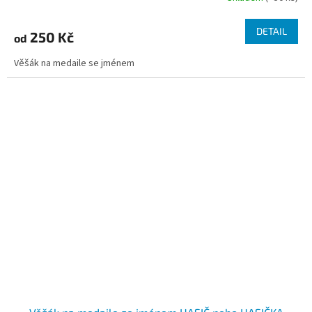
hodnocení
produktu
DETAIL
250 Kč
od
je
4,7
Věšák na medaile se jménem
z
5
hvězdiček.