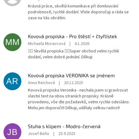
Krásná práce, skvělá komunikace při domlouvání
podrobností, rychlé dodání. Vřele doporučuji a ráda se
zase na Vás obrátím.
Kovová propiska - Pro štěstí + čtyřlístek
MM
Michaela Moravcová
|
4.1.2026
👍🏻 Skvělá propiska 👍🏻Super obchod velmi rychlé
dodání, velmi dobré jednání. Děkuji
Kovová propiska VERONIKA se jménem
AR
Anna Reichová
|
20.12.2025
Kovová propiska Veronika - nechala jsem si gravírovat
vlastní text na obou stranách propisky. Krásně
provedeno, vše dle požadavků, velmi rychle odesláno.
Mohu jen doporučit! Děkuji, udělaly velkou radost!
Stuha s klipem - Modro-červená
JB
Josef Beňo
|
25.9.2025