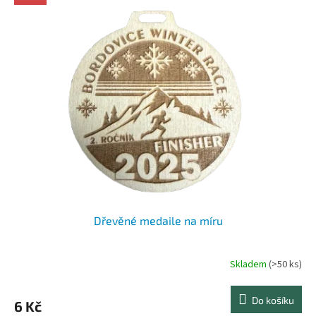
Dřevěné medaile na míru
Skladem
(>50 ks)
Průměrné
hodnocení
produktu
Do košíku
6 Kč
je