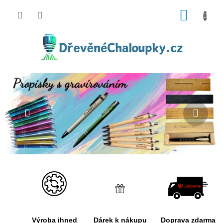
Přejít
NÁKUP
na
obsah
KOŠÍK
Předchozí
Násle
Výroba ihned
Dárek k nákupu
Doprava zdarma