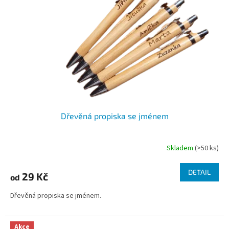
Dřevěná propiska se jménem
Skladem
(>50 ks)
Průměrné
hodnocení
produktu
DETAIL
29 Kč
od
je
4,5
Dřevěná propiska se jménem.
z
5
hvězdiček.
Akce