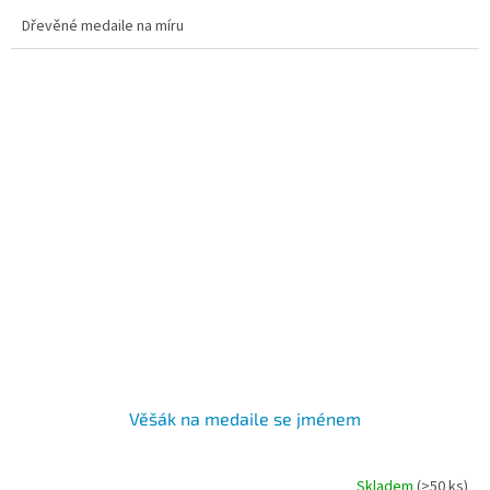
4,7
Dřevěné medaile na míru
z
5
hvězdiček.
Věšák na medaile se jménem
Skladem
(>50 ks)
Průměrné