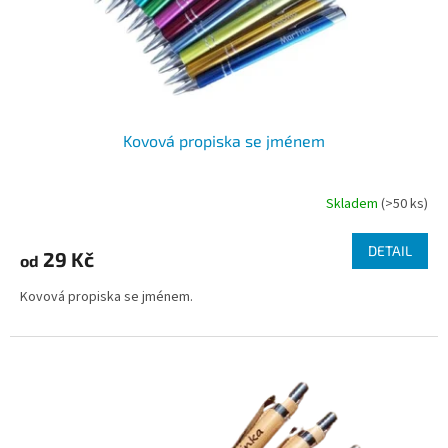
Kovová propiska se jménem
Skladem
(>50 ks)
Průměrné
hodnocení
produktu
DETAIL
29 Kč
od
je
4,6
Kovová propiska se jménem.
z
5
hvězdiček.