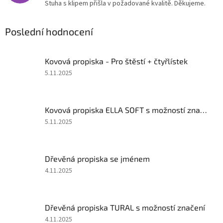
Stuha s klipem přišla v požadované kvalitě. Děkujeme.
Poslední hodnocení
Kovová propiska - Pro štěstí + čtyřlístek
Hodnocení
5.11.2025
produktu
je
5
Kovová propiska ELLA SOFT s možností značení
z
5
Hodnocení
5.11.2025
hvězdiček.
produktu
je
5
Dřevěná propiska se jménem
z
5
Hodnocení
4.11.2025
hvězdiček.
produktu
je
5
Dřevěná propiska TURAL s možností značení
z
5
Hodnocení
4.11.2025