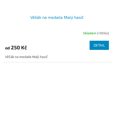
Věšák na medaile Malý hasič
Skladem
(>50 ks)
Průměrné
hodnocení
produktu
DETAIL
250 Kč
od
je
4,9
Věšák na medaile Malý hasič
z
5
hvězdiček.