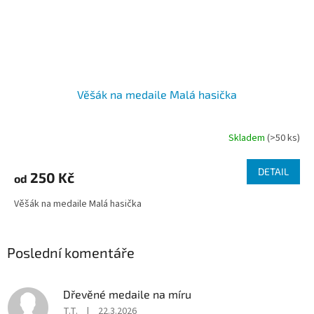
Věšák na medaile Malá hasička
Skladem
(>50 ks)
Průměrné
hodnocení
produktu
DETAIL
250 Kč
od
je
5,0
Věšák na medaile Malá hasička
z
5
hvězdiček.
Poslední komentáře
Dřevěné medaile na míru
T.T.
|
22.3.2026