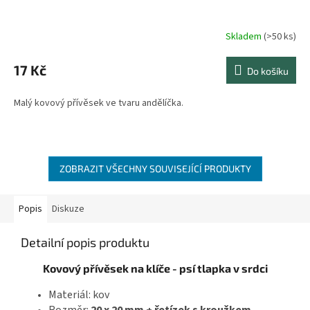
Skladem
(>50 ks)
Průměrné
hodnocení
produktu
17 Kč
Do košíku
je
5,0
Malý kovový přívěsek ve tvaru andělíčka.
z
5
hvězdiček.
ZOBRAZIT VŠECHNY SOUVISEJÍCÍ PRODUKTY
Popis
Diskuze
Detailní popis produktu
Kovový přívěsek na klíče - psí tlapka v srdci
Materiál: kov