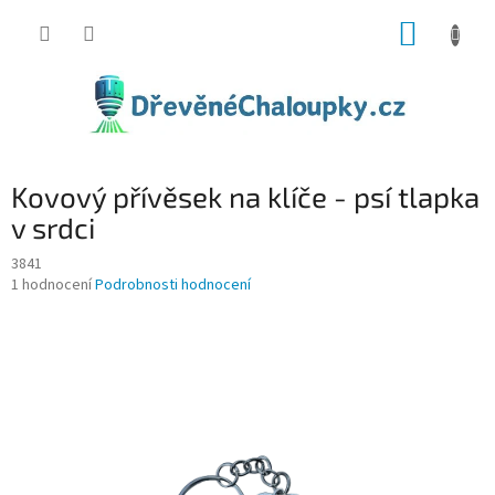
Přejít
NÁKUP
na
obsah
KOŠÍK
Kovový přívěsek na klíče - psí tlapka
v srdci
3841
Průměrné
1 hodnocení
Podrobnosti hodnocení
hodnocení
produktu
je
5,0
z
5
hvězdiček.