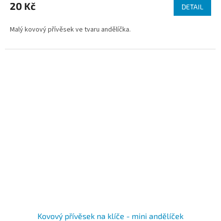
produktu
20 Kč
DETAIL
je
4,8
Malý kovový přívěsek ve tvaru andělíčka.
z
5
hvězdiček.
Kovový přívěsek na klíče - mini andělíček