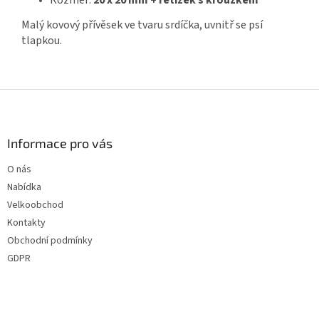
Rozměr:
20 x 20 mm + řetízek s kroužkem
Malý kovový přívěsek ve tvaru srdíčka, uvnitř se psí
tlapkou.
Z
á
p
a
Informace pro vás
t
O nás
í
Nabídka
Velkoobchod
Kontakty
Obchodní podmínky
GDPR