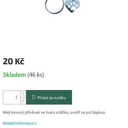
20 Kč
Měrná
Skladem
(46 ks)
cena:
Přidat do košíku
Malý kovový přívěsek ve tvaru srdíčka, uvnitř se psí tlapkou.
Detailní informace