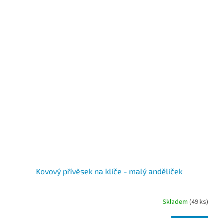
Kovový přívěsek na klíče - malý andělíček
Skladem
(49 ks)
Průměrné
hodnocení