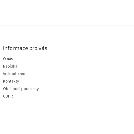
v
ý
p
i
s
Z
u
á
p
a
Informace pro vás
t
O nás
í
Nabídka
Velkoobchod
Kontakty
Obchodní podmínky
GDPR