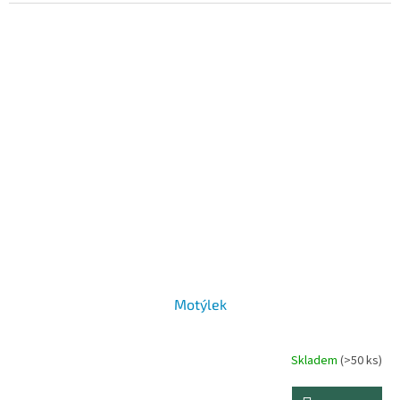
5
hvězdiček.
Motýlek
Skladem
(>50 ks)