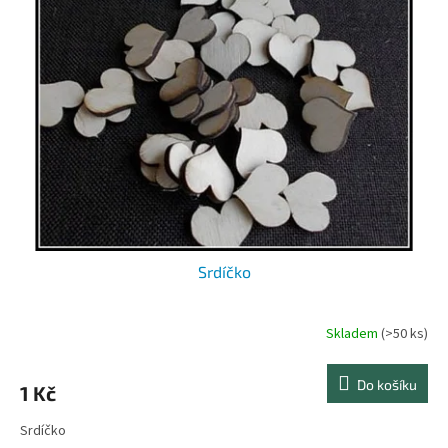
Srdíčko
Skladem
(>50 ks)
Průměrné
hodnocení
produktu
Do košíku
1 Kč
je
5,0
Srdíčko
z