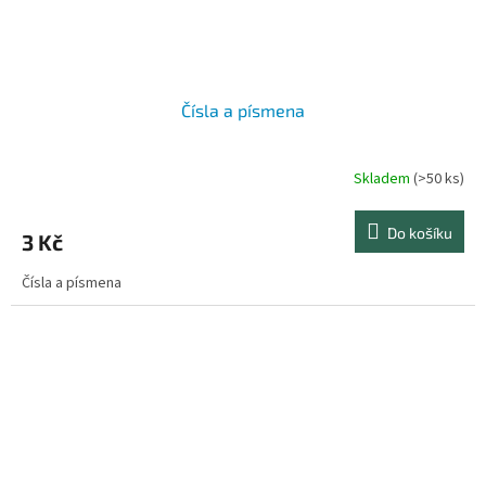
Čísla a písmena
Skladem
(>50 ks)
Průměrné
hodnocení
produktu
Do košíku
3 Kč
je
5,0
Čísla a písmena
z
5
hvězdiček.