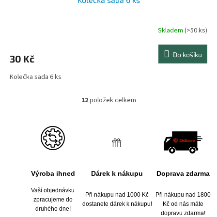
Skladem
(>50 ks)
Do košíku
30 Kč
Kolečka sada 6 ks
12
položek celkem
O
v
l
á
d
a
c
í
Výroba ihned
Dárek k nákupu
Doprava zdarma
p
r
Vaší objednávku
v
Při nákupu nad 1000 Kč
Při nákupu nad 1800
zpracujeme do
k
dostanete dárek k nákupu!
Kč od nás máte
druhého dne!
y
dopravu zdarma!