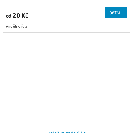
DETAIL
20 Kč
od
Andělí křídla
Kolečka sada 6 ks