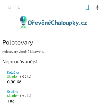
Přejít
NÁKUP
na
obsah
KOŠÍK
Polotovary
Polotovary vhodné k barvení.
Nejprodávanější
Kolečka
Skladem
(>50 ks)
0,90 Kč
Srdíčko
Skladem
(>50 ks)
1 Kč