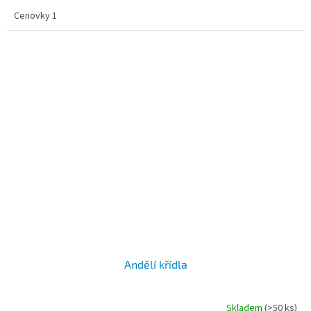
5,0
Cenovky 1
z
5
hvězdiček.
Andělí křídla
Skladem
(>50 ks)