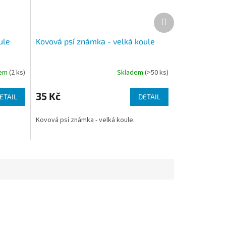
Další
produkt
ule
Kovová psí známka - velká koule
dem
(2 ks)
Skladem
(>50 ks)
35 Kč
ETAIL
DETAIL
Kovová psí známka - velká koule.