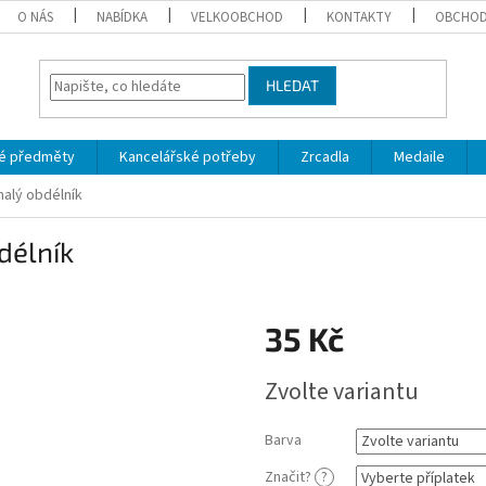
O NÁS
NABÍDKA
VELKOOBCHOD
KONTAKTY
OBCHOD
HLEDAT
é předměty
Kancelářské potřeby
Zrcadla
Medaile
malý obdélník
délník
35 Kč
Měrná
Zvolte variantu
cena:
Barva
Značit?
?