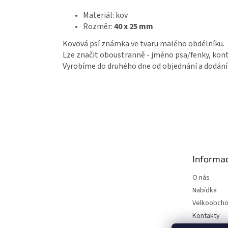
Materiál: kov
Rozměr:
40 x 25 mm
Kovová psí známka ve tvaru malého obdélníku.
Lze značit oboustranně - jméno psa/fenky, kontak
Vyrobíme do druhého dne od objednání a dodání
Z
á
p
a
t
Informac
í
O nás
Nabídka
Velkoobch
Kontakty