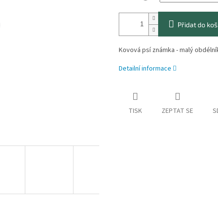
Přidat do koš
Kovová psí známka - malý obdélní
Detailní informace
TISK
ZEPTAT SE
S