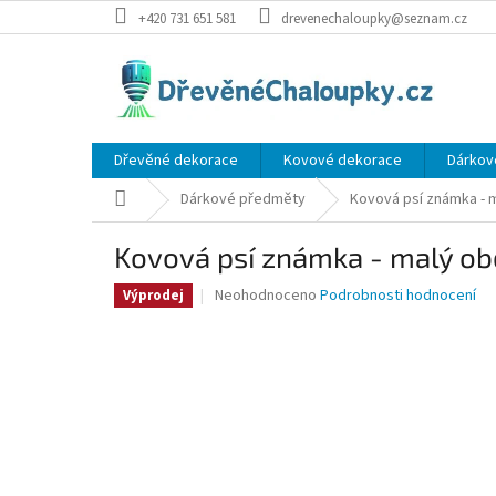
Přejít
+420 731 651 581
drevenechaloupky@seznam.cz
na
obsah
Dřevěné dekorace
Kovové dekorace
Dárkov
Domů
Dárkové předměty
Kovová psí známka - 
Kovová psí známka - malý ob
Průměrné
Neohodnoceno
Podrobnosti hodnocení
Výprodej
hodnocení
produktu
je
0,0
z
5
hvězdiček.