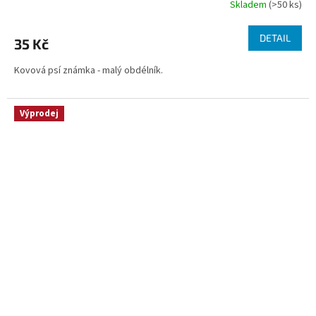
Skladem
(>50 ks)
DETAIL
35 Kč
Kovová psí známka - malý obdélník.
Výprodej