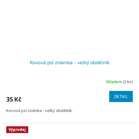
Kovová psí známka - velký obdélník
Skladem
(3 ks)
Průměrné
hodnocení
produktu
DETAIL
35 Kč
je
5,0
Kovová psí známka - velký obdélník.
z
5
hvězdiček.
Výprodej