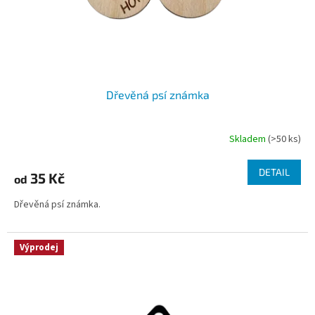
u
k
t
ů
Dřevěná psí známka
Skladem
(>50 ks)
DETAIL
35 Kč
od
Dřevěná psí známka.
Výprodej