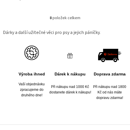
8
položek celkem
O
v
l
Dárky a další užitečné věci pro psy a jejich páníčky.
á
d
a
c
í
p
r
Výroba ihned
Dárek k nákupu
Doprava zdarma
v
k
Vaší objednávku
y
Při nákupu nad 1000 Kč
Při nákupu nad 1800
zpracujeme do
v
dostanete dárek k nákupu!
Kč od nás máte
druhého dne!
ý
dopravu zdarma!
p
i
s
u
Z