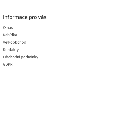
á
p
a
Informace pro vás
t
O nás
í
Nabídka
Velkoobchod
Kontakty
Obchodní podmínky
GDPR