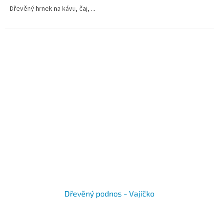
4,6
Dřevěný hrnek na kávu, čaj, ...
z
5
hvězdiček.
Dřevěný podnos - Vajíčko