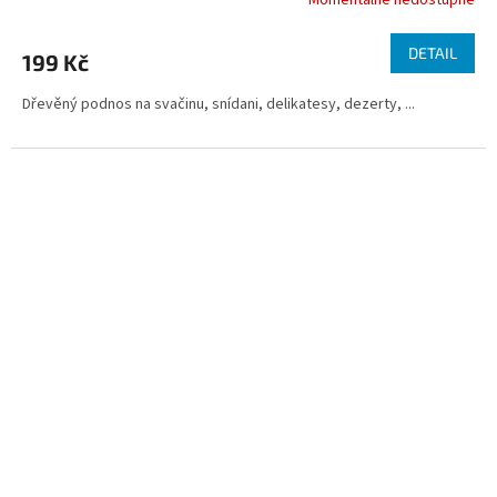
Momentálně nedostupné
Průměrné
hodnocení
produktu
DETAIL
199 Kč
je
5,0
Dřevěný podnos na svačinu, snídani, delikatesy, dezerty, ...
z
5
hvězdiček.