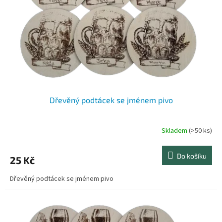
Dřevěný podtácek se jménem pivo
Skladem
(>50 ks)
Průměrné
hodnocení
produktu
Do košíku
25 Kč
je
4,8
Dřevěný podtácek se jménem pivo
z
5
hvězdiček.