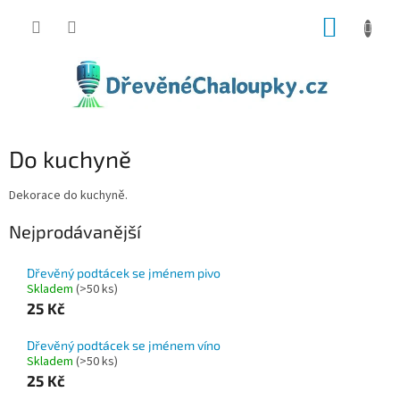
Přejít
NÁKUP
na
obsah
KOŠÍK
Do kuchyně
Dekorace do kuchyně.
Nejprodávanější
Dřevěný podtácek se jménem pivo
Skladem
(>50 ks)
25 Kč
Dřevěný podtácek se jménem víno
Skladem
(>50 ks)
25 Kč