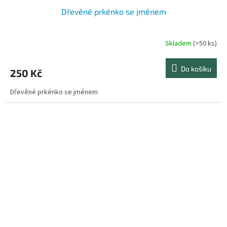
Dřevěné prkénko se jménem
Skladem
(>50 ks)
Průměrné
hodnocení
produktu
Do košíku
250 Kč
je
4,8
Dřevěné prkénko se jménem
z
5
hvězdiček.