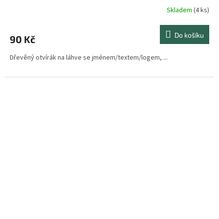
Skladem
(4 ks)
Průměrné
hodnocení
produktu
Do košíku
90 Kč
je
4,5
Dřevěný otvírák na láhve se jménem/textem/logem, ...
z
5
hvězdiček.