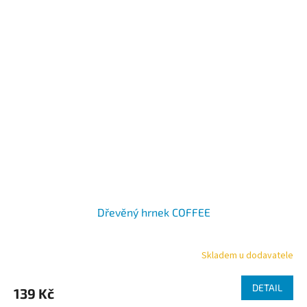
Dřevěný hrnek COFFEE
Skladem u dodavatele
Průměrné
hodnocení
produktu
DETAIL
139 Kč
je