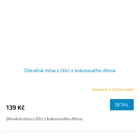
Dřevěná mísa s lžící z kokosového dřeva
Skladem u dodavatele
Průměrné
hodnocení
produktu
DETAIL
139 Kč
je
5,0
Dřevěná mísa s lžící z kokosového dřeva
z
5
hvězdiček.