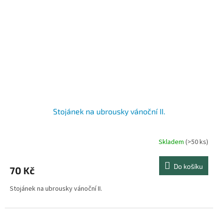
Stojánek na ubrousky vánoční II.
Skladem
(>50 ks)
Průměrné
hodnocení
produktu
Do košíku
70 Kč
je
5,0
Stojánek na ubrousky vánoční II.
z
5
hvězdiček.