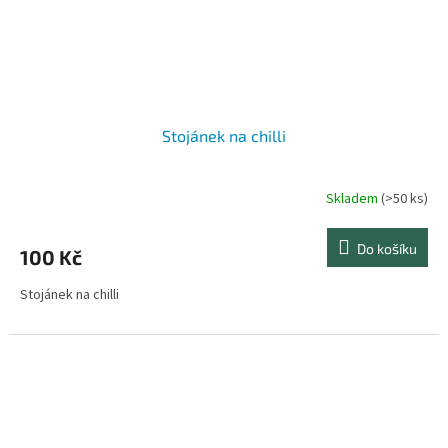
Stojánek na chilli
Skladem
(>50 ks)
Průměrné
hodnocení
produktu
Do košíku
100 Kč
je
4,8
Stojánek na chilli
z
5
hvězdiček.