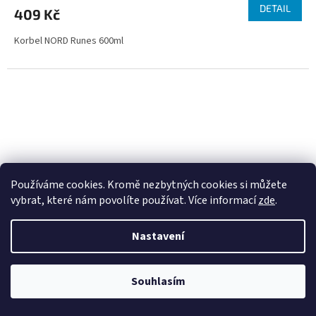
DETAIL
409 Kč
Korbel NORD Runes 600ml
Používáme cookies. Kromě nezbytných cookies si můžete
vybrat, které nám povolíte používat. Více informací
zde
.
Nastavení
Souhlasím
Držák na skleničky