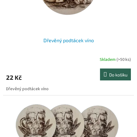
u
k
t
ů
Dřevěný podtácek víno
Skladem
(>50 ks)
Průměrné
hodnocení
produktu
Do košíku
22 Kč
je
5,0
Dřevěný podtácek víno
z
5
hvězdiček.