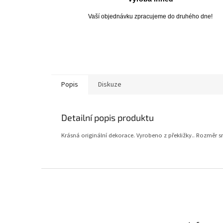
Vaší objednávku zpracujeme do druhého dne!
Popis
Diskuze
Detailní popis produktu
Krásná originální dekorace. Vyrobeno z překližky.. Rozměr 
Z
á
p
a
t