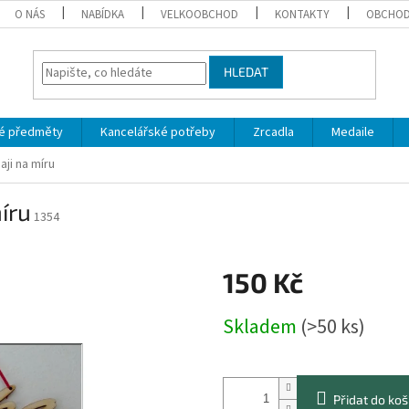
O NÁS
NABÍDKA
VELKOOBCHOD
KONTAKTY
OBCHOD
HLEDAT
é předměty
Kancelářské potřeby
Zrcadla
Medaile
ji na míru
íru
1354
150 Kč
Měrná
Skladem
(>50 ks)
cena:
Přidat do koš