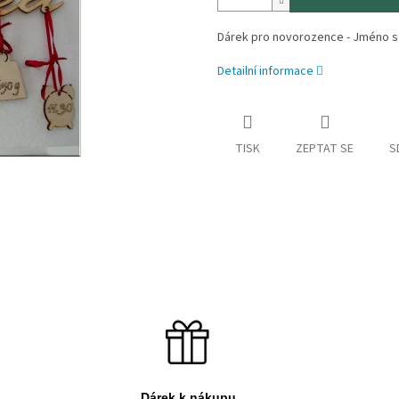
Dárek pro novorozence - Jméno s 
Detailní informace
TISK
ZEPTAT SE
S
Dárek k nákupu