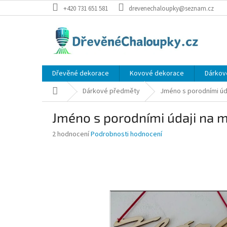
Přejít
+420 731 651 581
drevenechaloupky@seznam.cz
na
obsah
Dřevěné dekorace
Kovové dekorace
Dárkov
Domů
Dárkové předměty
Jméno s porodními úda
Jméno s porodními údaji na m
Průměrné
2 hodnocení
Podrobnosti hodnocení
hodnocení
produktu
je
5,0
z
5
hvězdiček.