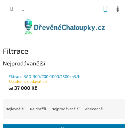
Přejít
NÁKUP
na
obsah
KOŠÍK
Filtrace
Nejprodávanější
Filtrace BAO-300/700/1000/1500 m3/h
Skladem u dodavatele
37 000 Kč
od
Ř
a
Nejlevnější
Nejdražší
Nejprodávanější
Abecedně
z
e
n