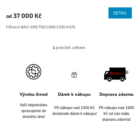
DETAIL
37 000 Kč
od
Filtrace BAO-300/700/1000/1500 m3/h
1
položek celkem
O
v
l
á
d
a
c
í
Výroba ihned
Dárek k nákupu
Doprava zdarma
p
r
Vaší objednávku
v
Při nákupu nad 1000 Kč
Při nákupu nad 1800
zpracujeme do
k
dostanete dárek k nákupu!
Kč od nás máte
druhého dne!
y
dopravu zdarma!
v
ý