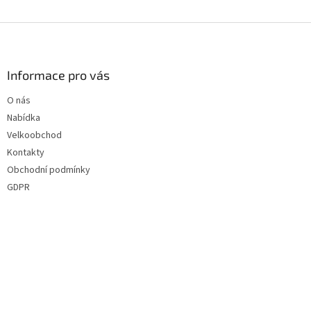
p
i
s
Z
u
á
p
a
Informace pro vás
t
O nás
í
Nabídka
Velkoobchod
Kontakty
Obchodní podmínky
GDPR