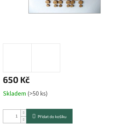
650 Kč
Měrná
Skladem
(>50 ks)
cena:
Přidat do košíku