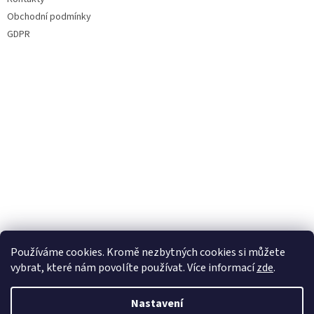
Obchodní podmínky
GDPR
Používáme cookies. Kromě nezbytných cookies si můžete
vybrat, které nám povolíte používat. Více informací
zde
.
Nastavení
Vytvořil Shoptet