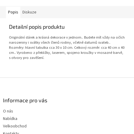
Popis
Diskuze
Detailní popis produktu
Originální dárek a krásná dekorace v jednom.. Budete mít vždy na očích
narozeniny i svátky všech členů rodiny, včetně datumů svateb..
Rozměry: hlavní tabulka cca 30 x 10 cm. Celkový rozměr: cca 40 cm x 40
cm.. Vyrobeno z překližky, laserem, spojeno kroužky v mosazné barvě,
s otvory pro zavěšení.
Z
á
p
a
Informace pro vás
t
O nás
í
Nabídka
Velkoobchod
Kontakty