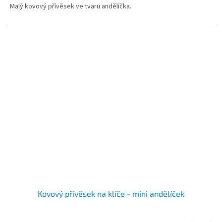
Malý kovový přívěsek ve tvaru andělíčka.
z
5
hvězdiček.
Kovový přívěsek na klíče - mini andělíček