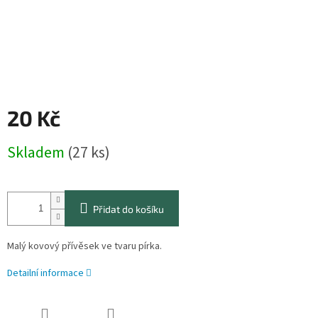
20 Kč
Měrná
Skladem
(27 ks)
cena:
Přidat do košíku
Malý kovový přívěsek ve tvaru pírka.
Detailní informace