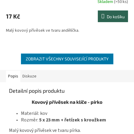
Skladem
(>50 ks)
Průměrné
hodnocení
produktu
17 Kč
Do košíku
je
5,0
Malý kovový přívěsek ve tvaru andělíčka.
z
5
hvězdiček.
ZOBRAZIT VŠECHNY SOUVISEJÍCÍ PRODUKTY
Popis
Diskuze
Detailní popis produktu
Kovový přívěsek na klíče - pírko
Materiál: kov
Rozměr:
5 x 23 mm + řetízek s kroužkem
Malý kovový přívěsek ve tvaru pírka.