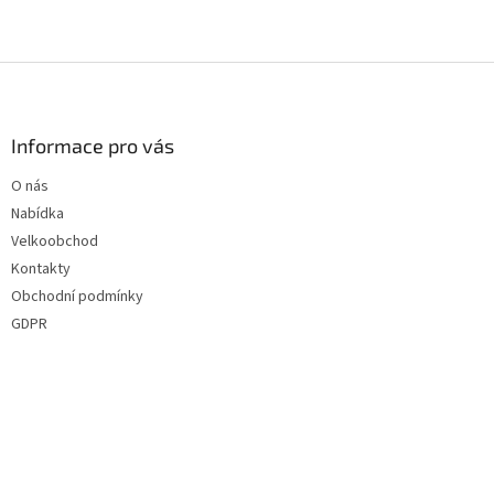
Z
á
p
a
Informace pro vás
t
O nás
í
Nabídka
Velkoobchod
Kontakty
Obchodní podmínky
GDPR