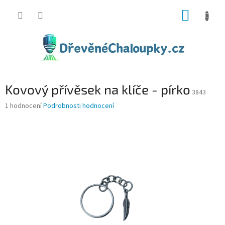
Přejít
NÁKUP
na
obsah
KOŠÍK
Kovový přívěsek na klíče - pírko
3843
Průměrné
1 hodnocení
Podrobnosti hodnocení
hodnocení
produktu
je
5,0
z
5
hvězdiček.