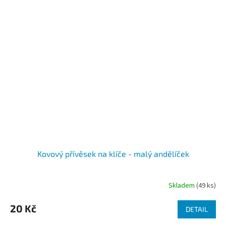
Kovový přívěsek na klíče - malý andělíček
Skladem
(49 ks)
Průměrné
hodnocení
produktu
20 Kč
DETAIL
je
4,8