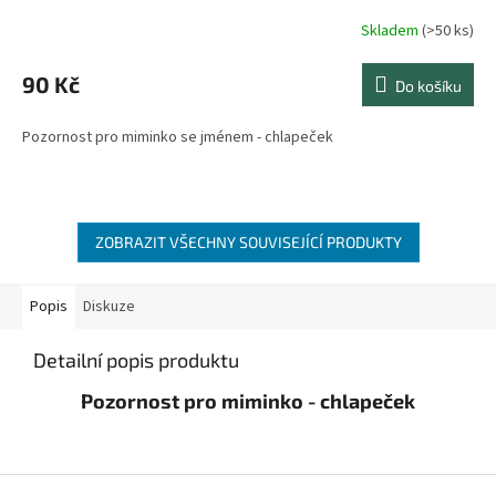
Skladem
(>50 ks)
90 Kč
Do košíku
Pozornost pro miminko se jménem - chlapeček
ZOBRAZIT VŠECHNY SOUVISEJÍCÍ PRODUKTY
Popis
Diskuze
Detailní popis produktu
Pozornost pro miminko - chlapeček
Z