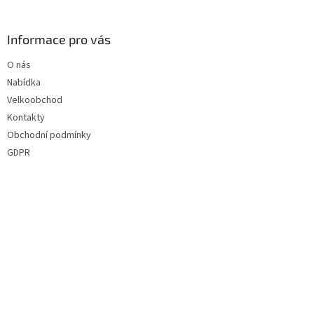
á
p
a
Informace pro vás
t
O nás
í
Nabídka
Velkoobchod
Kontakty
Obchodní podmínky
GDPR