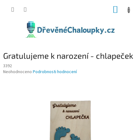
Přejít
NÁKUP
na
obsah
KOŠÍK
Gratulujeme k narození - chlapeček
3392
Průměrné
Neohodnoceno
Podrobnosti hodnocení
hodnocení
produktu
je
0,0
z
5
hvězdiček.