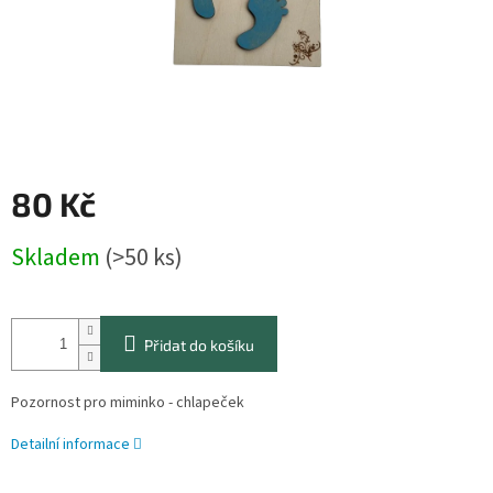
80 Kč
Měrná
Skladem
(>50 ks)
cena:
Přidat do košíku
Pozornost pro miminko - chlapeček
Detailní informace