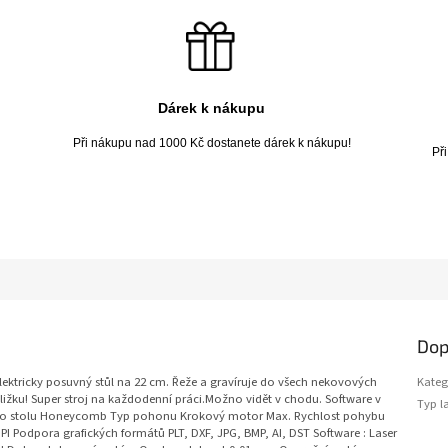
Dárek k nákupu
Při nákupu nad 1000 Kč dostanete dárek k nákupu!
Př
Dop
ektricky posuvný stůl na 22 cm. Řeže a gravíruje do všech nekovových
Kateg
ližku! Super stroj na každodenní práci.Možno vidět v chodu. Software v
Typ l
vního stolu Honeycomb Typ pohonu Krokový motor Max. Rychlost pohybu
PI Podpora grafických formátů PLT, DXF, JPG, BMP, AI, DST Software : Laser