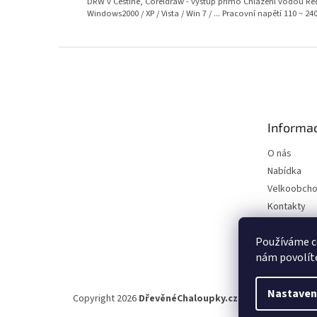
DRW v Češtině, Coreldraw - výstup přímo Chlazení vodou 
Windows2000 / XP / Vista / Win 7 / ... Pracovní napětí 110 ~ 24
Z
á
p
a
t
Informac
í
O nás
Nabídka
Velkoobch
Kontakty
Obchodní 
Používáme co
GDPR
nám povolíte
Nastaven
Copyright 2026
DřevěnéChaloupky.cz
. Všechna práva vy