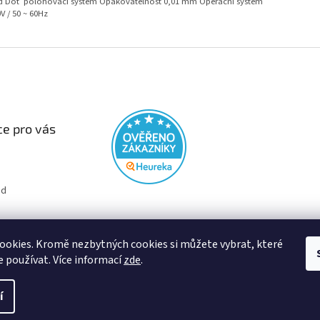
Red Dot polohovací systém Opakovatelnost 0,01 mm Operační systém
0V / 50 ~ 60Hz
e pro vás
od
podmínky
okies. Kromě nezbytných cookies si můžete vybrat, které
 používat. Více informací
zde
.
í
hrazena.