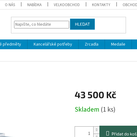
O NÁS
NABÍDKA
VELKOOBCHOD
KONTAKTY
OBCHOD
HLEDAT
é předměty
Kancelářské potřeby
Zrcadla
Medaile
43 500 Kč
Měrná
Skladem
(1 ks)
cena:
Přidat do koš