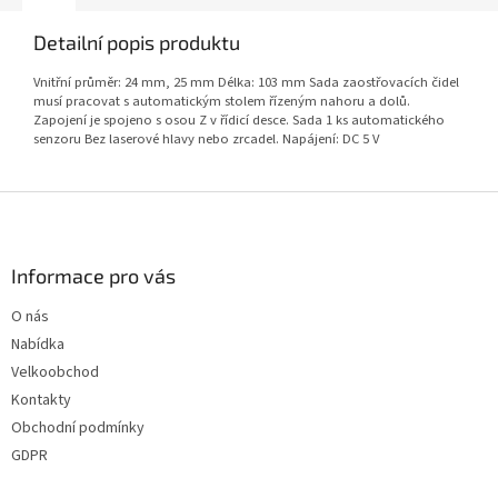
Detailní popis produktu
Vnitřní průměr: 24 mm, 25 mm Délka: 103 mm Sada zaostřovacích čidel
musí pracovat s automatickým stolem řízeným nahoru a dolů.
Zapojení je spojeno s osou Z v řídicí desce. Sada 1 ks automatického
senzoru Bez laserové hlavy nebo zrcadel. Napájení: DC 5 V
Z
á
p
a
Informace pro vás
t
O nás
í
Nabídka
Velkoobchod
Kontakty
Obchodní podmínky
GDPR