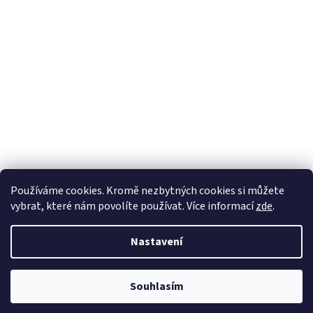
Používáme cookies. Kromě nezbytných cookies si můžete
vybrat, které nám povolíte používat. Více informací
zde
.
Nastavení
Vytvořil Shoptet
Souhlasím
Copyright 2026
DřevěnéChaloupky.cz
. Všechna práva vyhrazena.