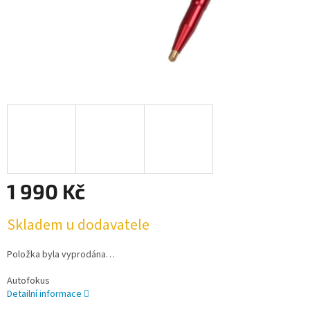
1 990 Kč
Měrná
Skladem u dodavatele
cena:
Položka byla vyprodána…
Autofokus
Detailní informace