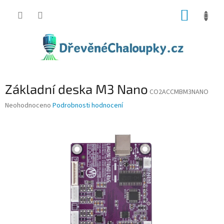
Přejít
NÁKUP
na
obsah
KOŠÍK
Základní deska M3 Nano
CO2ACCMBM3NANO
Průměrné
Neohodnoceno
Podrobnosti hodnocení
hodnocení
produktu
je
0,0
z
5
hvězdiček.