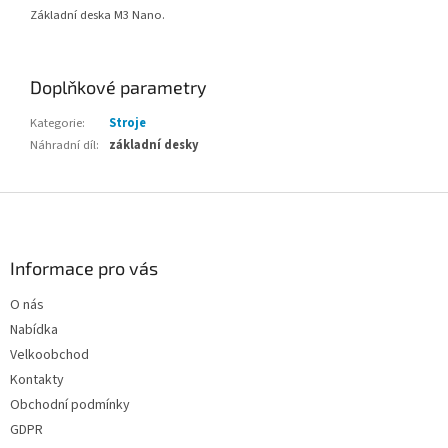
Základní deska M3 Nano.
Doplňkové parametry
Kategorie
:
Stroje
Náhradní díl
:
základní desky
Z
á
p
a
Informace pro vás
t
O nás
í
Nabídka
Velkoobchod
Kontakty
Obchodní podmínky
GDPR