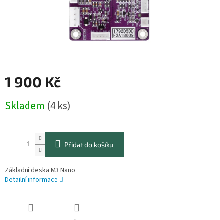
1 900 Kč
Měrná
Skladem
(4 ks)
cena:
Přidat do košíku
Základní deska M3 Nano
Detailní informace