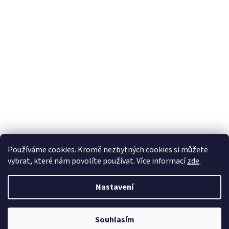
Používáme cookies. Kromě nezbytných cookies si můžete
vybrat, které nám povolíte používat. Více informací
zde
.
Nastavení
Vytvořil Shoptet
Souhlasím
Copyright 2026
DřevěnéChaloupky.cz
. Všechna práva vyhrazena.