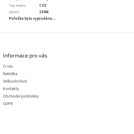
Typ laseru
:
CO2
Výkon
:
130W
Položka byla vyprodána…
Z
á
p
a
Informace pro vás
t
O nás
í
Nabídka
Velkoobchod
Kontakty
Obchodní podmínky
GDPR