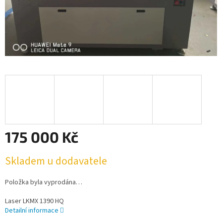
175 000 Kč
Měrná
Skladem u dodavatele
cena:
Položka byla vyprodána…
Laser LKMX 1390 HQ
Detailní informace