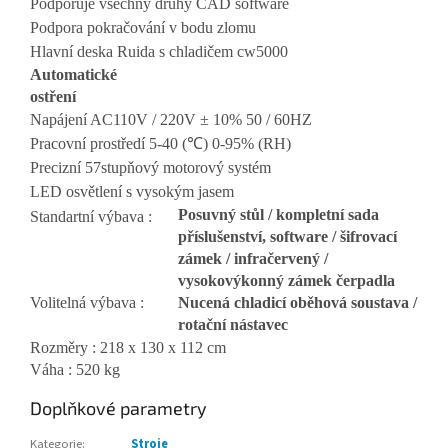
Podporuje všechny druhy CAD software
Podpora pokračování v bodu zlomu
Hlavní deska Ruida s chladičem cw5000
Automatické
ostření
Napájení AC110V / 220V ± 10% 50 / 60HZ
Pracovní prostředí 5-40 (℃) 0-95% (RH)
Precizní 57stupňový motorový systém
LED osvětlení s vysokým jasem
Posuvný stůl / kompletní sada
Standartní výbava :
příslušenství, software / šifrovací
zámek / infračervený /
vysokovýkonný zámek čerpadla
Volitelná výbava :
Nucená chladicí oběhová soustava /
rotační nástavec
Rozměry : 218 x 130 x 112 cm
Váha : 520 kg
Doplňkové parametry
Kategorie
:
Stroje