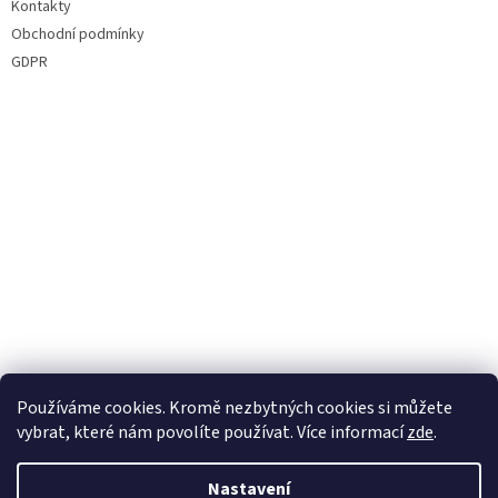
Kontakty
Obchodní podmínky
GDPR
Používáme cookies. Kromě nezbytných cookies si můžete
vybrat, které nám povolíte používat. Více informací
zde
.
Nastavení
Vytvořil Shoptet