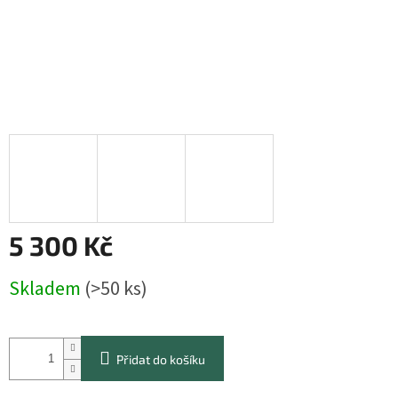
5 300 Kč
Měrná
Skladem
(>50 ks)
cena:
Přidat do košíku