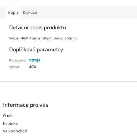
Popis
Diskuze
Detailní popis produktu
Výkon: 40W Průměr: 50mm Délka: 700mm
Doplňkové parametry
Kategorie
:
Stroje
Výkon
:
40W
Z
á
p
a
Informace pro vás
t
O nás
í
Nabídka
Velkoobchod