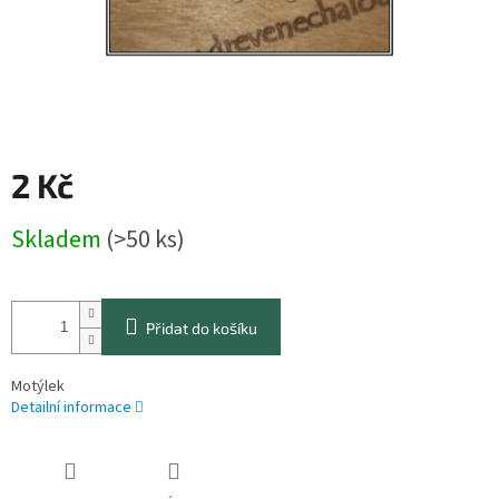
2 Kč
Měrná
Skladem
(>50 ks)
cena:
Přidat do košíku
Motýlek
Detailní informace