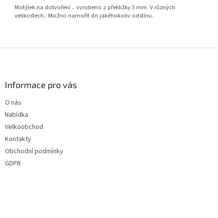
Motýlek na dotvoření .. vyrobeno z překližky 3 mm. V různých
velikostech.. Možno namořit do jakéhokoliv odstínu.
Z
á
p
a
Informace pro vás
t
O nás
í
Nabídka
Velkoobchod
Kontakty
Obchodní podmínky
GDPR