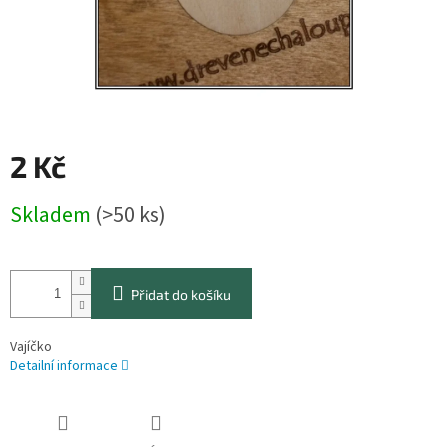
2 Kč
Měrná
Skladem
(>50 ks)
cena:
Přidat do košíku
Vajíčko
Detailní informace