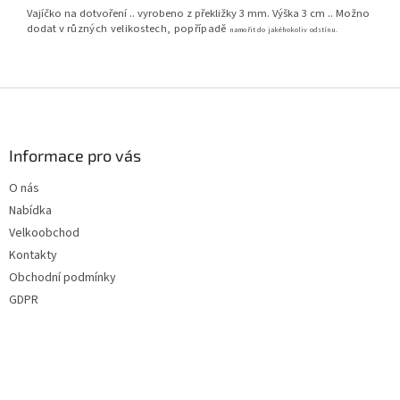
Vajíčko na dotvoření .. vyrobeno z překližky 3 mm. Výška 3 cm .. Možno
dodat v
různých velikostech, popřípadě
namořit do jakéhokoliv odstínu.
Z
á
p
a
Informace pro vás
t
O nás
í
Nabídka
Velkoobchod
Kontakty
Obchodní podmínky
GDPR