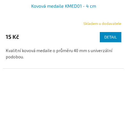
Kovová medaile KMED01 - 4 cm
Skladem u dodavatele
Průměrné
hodnocení
produktu
15 Kč
DETAIL
je
5,0
Kvalitní kovová medaile o průměru 40 mm s univerzální
z
5
podobou.
hvězdiček.