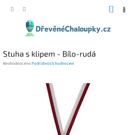
Přejít
NÁKUP
na
obsah
KOŠÍK
Stuha s klipem - Bílo-rudá
Průměrné
Neohodnoceno
Podrobnosti hodnocení
hodnocení
produktu
je
0,0
z
5
hvězdiček.