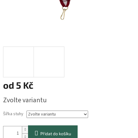
od
5 Kč
Měrná
Zvolte variantu
cena:
Šířka stuhy
Přidat do košíku