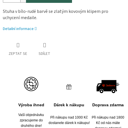
Stuha v bílo-rudé barvě se zlatým kovovým klipem pro
uchycení medaile.
Detailní informace
ZEPTAT SE
SDÍLET
Výroba ihned
Dárek k nákupu
Doprava zdarma
Vaší objednávku
Při nákupu nad 1000 Kč
Při nákupu nad 1800
zpracujeme do
dostanete dárek k nákupu!
Kč od nás máte
druhého dne!