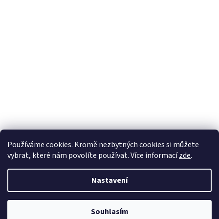
Používáme cookies. Kromě nezbytných cookies si můžete
vybrat, které nám povolíte používat. Více informací
zde
.
Nastavení
Vytvořil Shoptet
Souhlasím
Copyright 2026
DřevěnéChaloupky.cz
. Všechna práva vyhrazena.