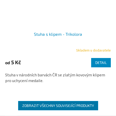
Stuha s klipem - Trikolora
Skladem u dodavatele
Průměrné
hodnocení
produktu
5 Kč
od
DETAIL
je
5,0
Stuha v národních barvách ČR se zlatým kovovým klipem
z
5
pro uchycení medaile.
hvězdiček.
ZOBRAZIT VŠECHNY SOUVISEJÍCÍ PRODUKTY