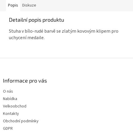
Popis
Diskuze
Detailní popis produktu
Stuha v bílo-rudé barvě se zlatým kovovým klipem pro
uchycení medaile.
Z
á
p
a
Informace pro vás
t
O nás
í
Nabídka
Velkoobchod
Kontakty
Obchodní podmínky
GDPR