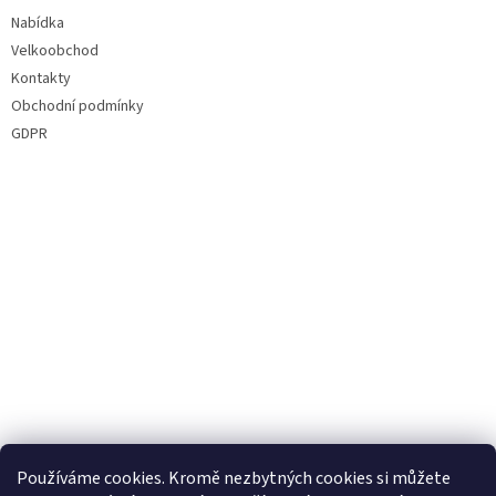
í
Nabídka
Velkoobchod
Kontakty
Obchodní podmínky
GDPR
Používáme cookies. Kromě nezbytných cookies si můžete