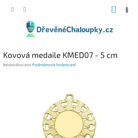
Přejít
NÁKUP
na
obsah
KOŠÍK
Kovová medaile KMED07 - 5 cm
Průměrné
Neohodnoceno
Podrobnosti hodnocení
hodnocení
produktu
je
0,0
z
5
hvězdiček.