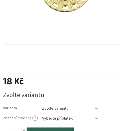
18 Kč
Měrná
Zvolte variantu
cena:
Varianta
Značení medaile
?