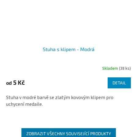
Stuha s klipem - Modrá
Skladem
(38 ks)
5 Kč
od
DETAIL
Stuha v modré barvě se zlatým kovovým klipem pro
uchycení medaile.
ZOBRAZIT VŠECHNY SOUVISEJÍCÍ PRODUKTY