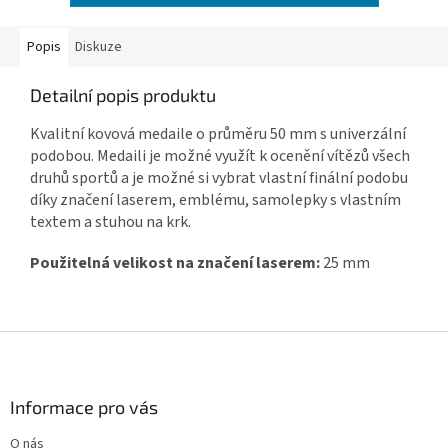
Popis
Diskuze
Detailní popis produktu
Kvalitní kovová medaile o průměru 50 mm s univerzální
podobou. Medaili je možné využít k ocenění vítězů všech
druhů sportů a je možné si vybrat vlastní finální podobu
díky značení laserem, emblému, samolepky s vlastním
textem a stuhou na krk.
Použitelná velikost na značení laserem:
25 mm
Z
á
p
a
Informace pro vás
t
O nás