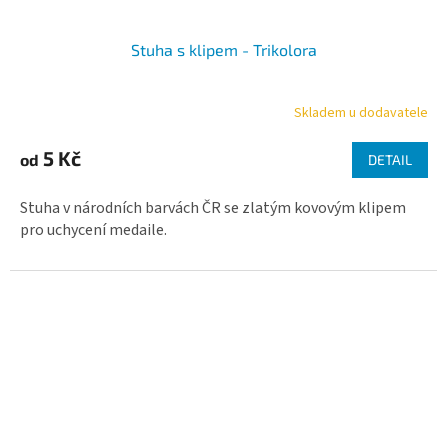
Stuha s klipem - Trikolora
Skladem u dodavatele
Průměrné
hodnocení
produktu
5 Kč
od
DETAIL
je
5,0
Stuha v národních barvách ČR se zlatým kovovým klipem
z
5
pro uchycení medaile.
hvězdiček.