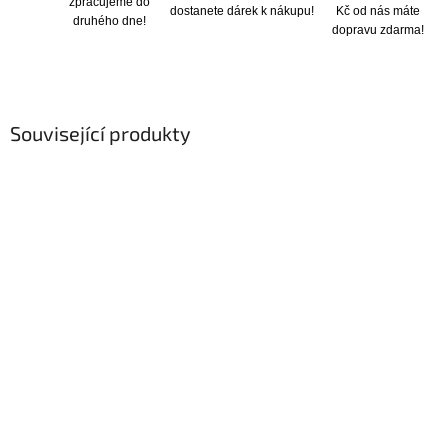
zpracujeme do
dostanete dárek k nákupu!
Kč od nás máte
druhého dne!
dopravu zdarma!
Související produkty