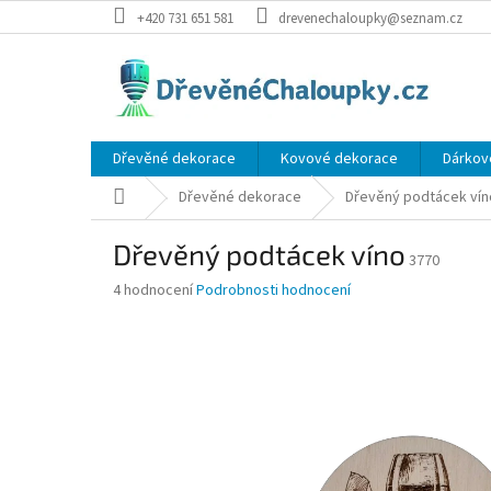
Přejít
+420 731 651 581
drevenechaloupky@seznam.cz
na
obsah
Dřevěné dekorace
Kovové dekorace
Dárkov
Domů
Dřevěné dekorace
Dřevěný podtácek vín
Dřevěný podtácek víno
3770
Průměrné
4 hodnocení
Podrobnosti hodnocení
hodnocení
produktu
je
5,0
z
5
hvězdiček.