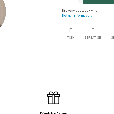
Dřevěný podtácek víno
Detailní informace
TISK
ZEPTAT SE
S
Dárek k nákupu