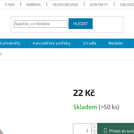
O NÁS
NABÍDKA
VELKOOBCHOD
KONTAKTY
OBCHOD
HLEDAT
é předměty
Kancelářské potřeby
Zrcadla
Medaile
o
22 Kč
Měrná
Skladem
(>50 ks)
cena:
Přidat do koš