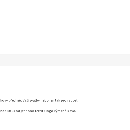
vý předmět Vaší svatby nebo jen tak pro radost.
 nad 50 ks od jednoho textu / loga výrazná sleva.