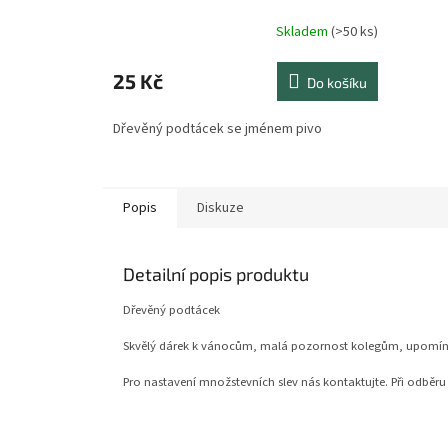
Skladem
(>50 ks)
Průměrné
hodnocení
produktu
25 Kč
Do košíku
je
4,8
Dřevěný podtácek se jménem pivo
z
5
hvězdiček.
Popis
Diskuze
Detailní popis produktu
Dřevěný podtácek
Skvělý dárek k vánocům, malá pozornost kolegům, upomínko
Pro nastavení množstevních slev nás kontaktujte. Při odběru