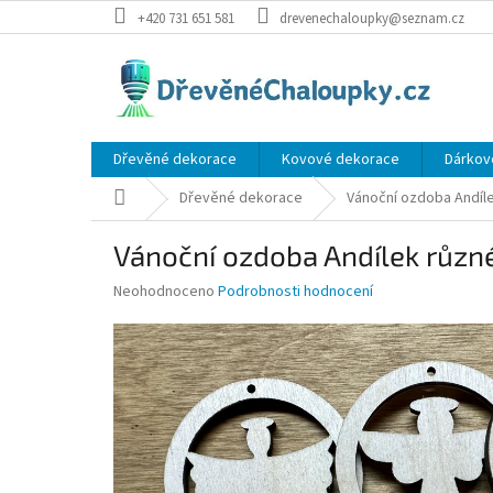
Přejít
+420 731 651 581
drevenechaloupky@seznam.cz
na
obsah
Dřevěné dekorace
Kovové dekorace
Dárkov
Domů
Dřevěné dekorace
Vánoční ozdoba Andíl
Vánoční ozdoba Andílek různ
Průměrné
Neohodnoceno
Podrobnosti hodnocení
hodnocení
produktu
je
0,0
z
5
hvězdiček.