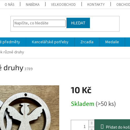
O NÁS
NABÍDKA
VELKOOBCHOD
KONTAKTY
OBCHOD
HLEDAT
é předměty
Kancelářské potřeby
Zrcadla
Medaile
ek různé druhy
é druhy
3789
10 Kč
Měrná
Skladem
(>50 ks)
cena:
Přidat do koš