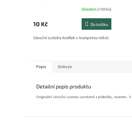
Skladem
(>50 ks)
10 Kč
Do košíku
Vánoční ozdoba Andílek s trumpetou měsíc
Popis
Diskuze
Detailní popis produktu
Originální vánoční ozdoby vyrobené z překližky, laserem.. 
Z
á