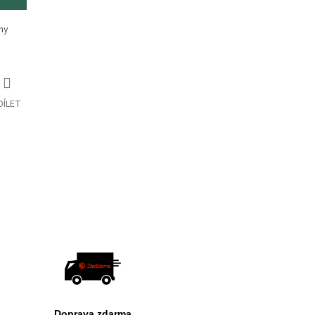
hy
DÍLET
Doprava zdarma