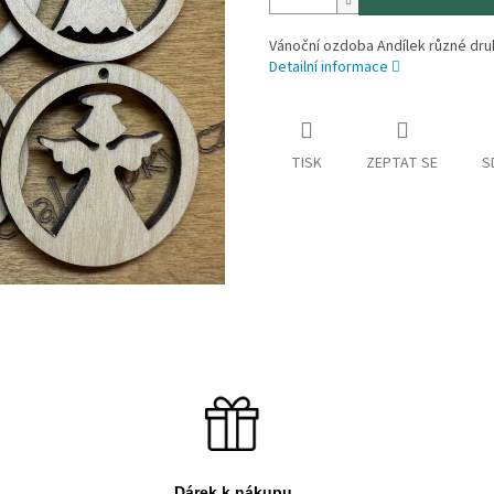
Vánoční ozdoba Andílek různé dru
Detailní informace
TISK
ZEPTAT SE
S
Dárek k nákupu