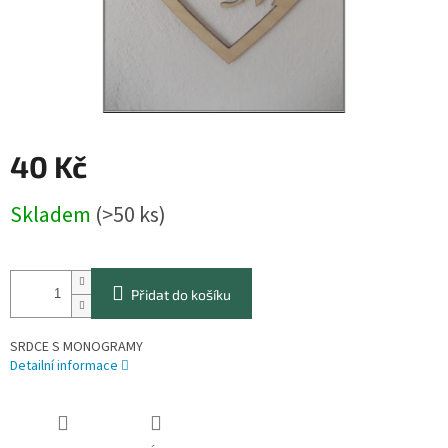
40 Kč
Měrná
Skladem
(>50 ks)
cena:
Přidat do košíku
SRDCE S MONOGRAMY
Detailní informace