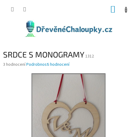
Přejít
NÁKUP
na
obsah
KOŠÍK
SRDCE S MONOGRAMY
1312
Průměrné
3 hodnocení
Podrobnosti hodnocení
hodnocení
produktu
je
5,0
z
5
hvězdiček.