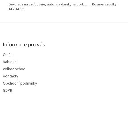
Dekorace na zeď, dveře, auto, na dárek, na dort, ....... Rozměr cedulky:
14 x 14 cm.
Z
á
p
a
Informace pro vás
t
O nás
í
Nabídka
Velkoobchod
Kontakty
Obchodní podmínky
GDPR