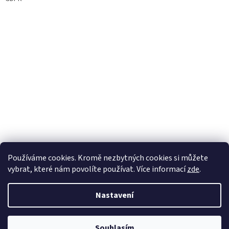
Používáme cookies. Kromě nezbytných cookies si můžete
vybrat, které nám povolíte používat. Více informací
zde
.
Nastavení
Vytvořil Shoptet
Souhlasím
Copyright 2026
DřevěnéChaloupky.cz
. Všechna práva vyhrazena.