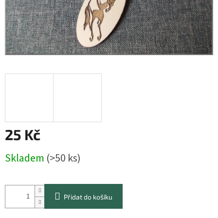
25 Kč
Měrná
Skladem
(>50 ks)
cena:
Přidat do košíku