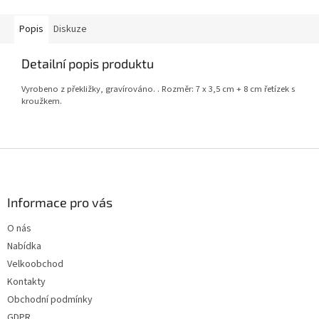
Popis
Diskuze
Detailní popis produktu
Vyrobeno z překližky, gravírováno. . Rozměr: 7 x 3,5 cm + 8 cm řetízek s
kroužkem.
Z
á
p
a
Informace pro vás
t
O nás
í
Nabídka
Velkoobchod
Kontakty
Obchodní podmínky
GDPR