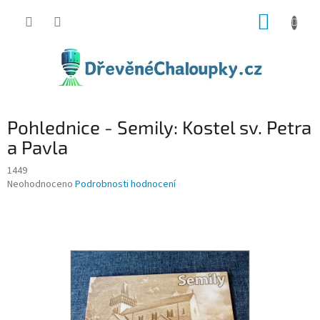
Přejít
NÁKUP
na
obsah
KOŠÍK
Pohlednice - Semily: Kostel sv. Petra
a Pavla
1449
Průměrné
Neohodnoceno
Podrobnosti hodnocení
hodnocení
produktu
je
0,0
z
5
hvězdiček.