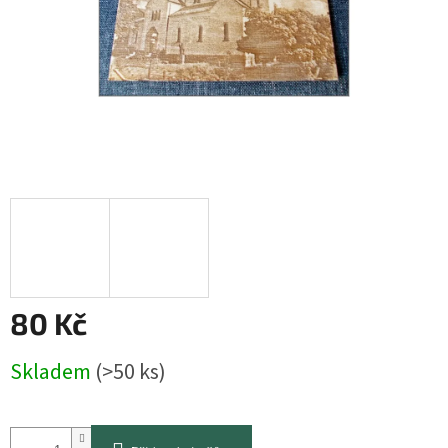
80 Kč
Měrná
Skladem
(>50 ks)
cena: