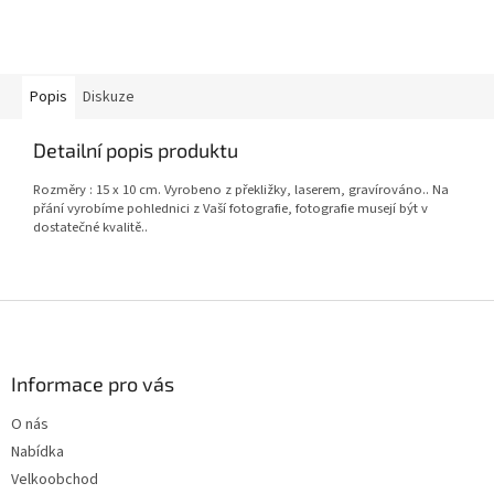
Popis
Diskuze
Detailní popis produktu
Rozměry : 15 x 10 cm. Vyrobeno z překližky, laserem, gravírováno.. Na
přání vyrobíme pohlednici z Vaší fotografie, fotografie musejí být v
dostatečné kvalitě..
Z
á
p
a
Informace pro vás
t
O nás
í
Nabídka
Velkoobchod