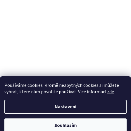
Používáme cookies. Kromě nezbytných cookies si můžete
vybrat, které nám povolíte používat. Více informací
zde
.
Nastavení
Vytvořil Shoptet
Souhlasím
Copyright 2026
DřevěnéChaloupky.cz
. Všechna práva vyhrazena.