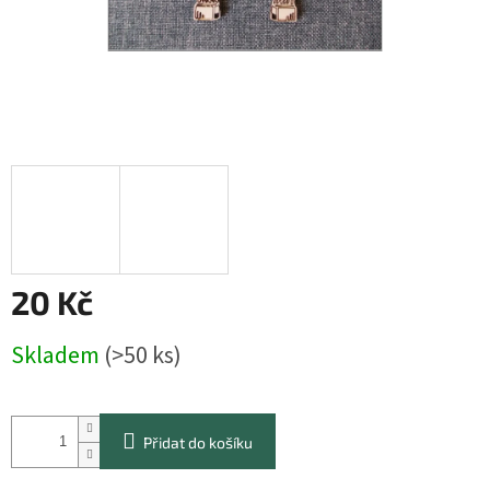
20 Kč
Měrná
Skladem
(>50 ks)
cena:
Přidat do košíku