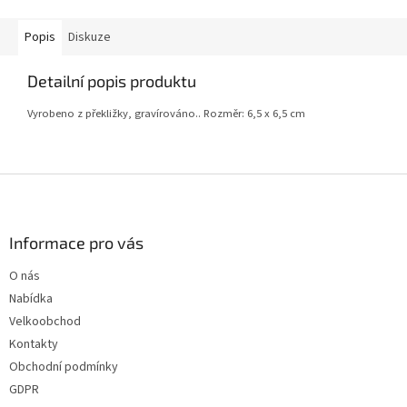
Popis
Diskuze
Detailní popis produktu
Vyrobeno z překližky, gravírováno.. Rozměr: 6,5 x 6,5 cm
Z
á
p
a
Informace pro vás
t
O nás
í
Nabídka
Velkoobchod
Kontakty
Obchodní podmínky
GDPR