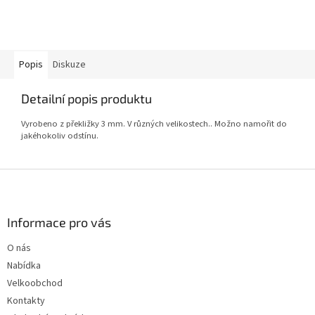
5
hvězdiček.
Popis
Diskuze
Detailní popis produktu
Vyrobeno z překližky 3 mm. V různých velikostech.. Možno namořit do
jakéhokoliv odstínu.
Z
á
p
a
Informace pro vás
t
O nás
í
Nabídka
Velkoobchod
Kontakty