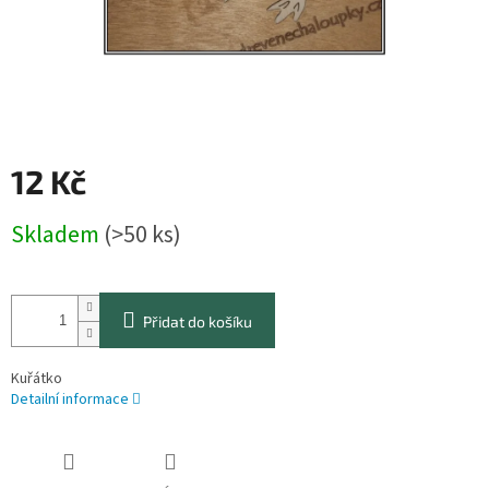
12 Kč
Měrná
Skladem
(>50 ks)
cena:
Přidat do košíku
Kuřátko
Detailní informace