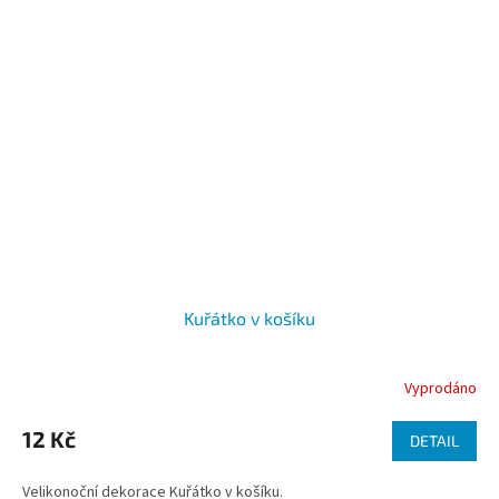
Kuřátko v košíku
Vyprodáno
Průměrné
hodnocení
produktu
12 Kč
DETAIL
je
5,0
Velikonoční dekorace Kuřátko v košíku.
z