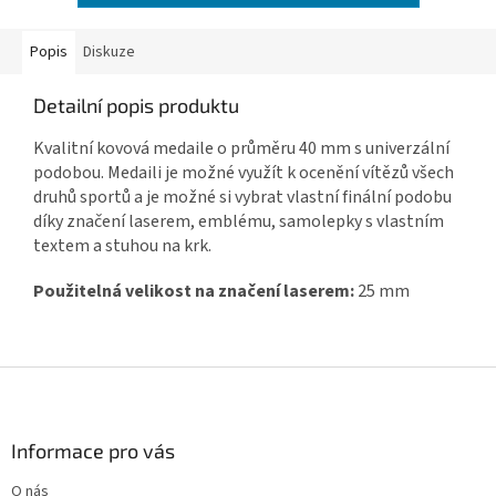
Popis
Diskuze
Detailní popis produktu
Kvalitní kovová medaile o průměru 40 mm s univerzální
podobou. Medaili je možné využít k ocenění vítězů všech
druhů sportů a je možné si vybrat vlastní finální podobu
díky značení laserem, emblému, samolepky s vlastním
textem a stuhou na krk.
Použitelná velikost na značení laserem:
25 mm
Z
á
p
a
Informace pro vás
t
O nás