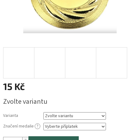
15 Kč
Měrná
Zvolte variantu
cena:
Varianta
Značení medaile
?