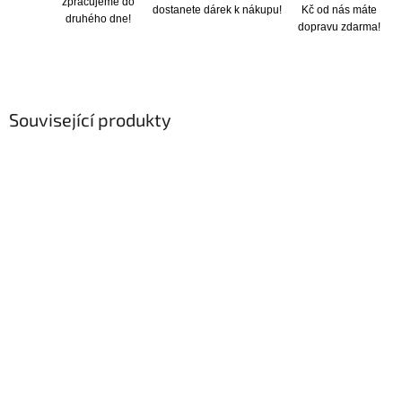
zpracujeme do
dostanete dárek k nákupu!
Kč od nás máte
druhého dne!
dopravu zdarma!
Související produkty