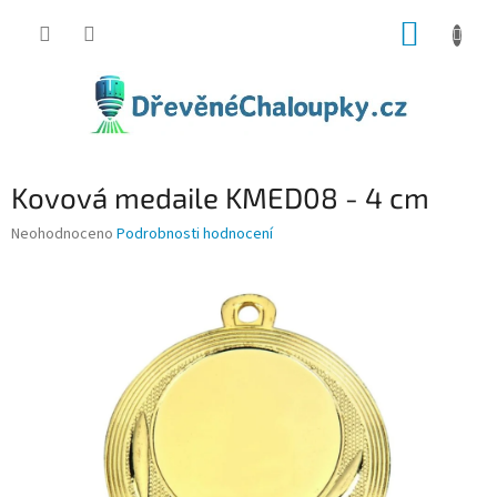
Přejít
NÁKUP
na
obsah
KOŠÍK
Kovová medaile KMED08 - 4 cm
Průměrné
Neohodnoceno
Podrobnosti hodnocení
hodnocení
produktu
je
0,0
z
5
hvězdiček.