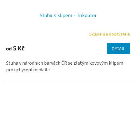
Stuha s klipem - Trikolora
Skladem u dodavatele
Průměrné
hodnocení
produktu
5 Kč
od
DETAIL
je
5,0
Stuha v národních barvách ČR se zlatým kovovým klipem
z
5
pro uchycení medaile.
hvězdiček.