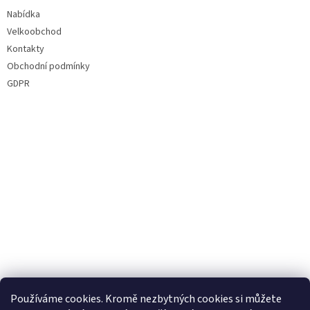
í
Nabídka
Velkoobchod
Kontakty
Obchodní podmínky
GDPR
Používáme cookies. Kromě nezbytných cookies si můžete