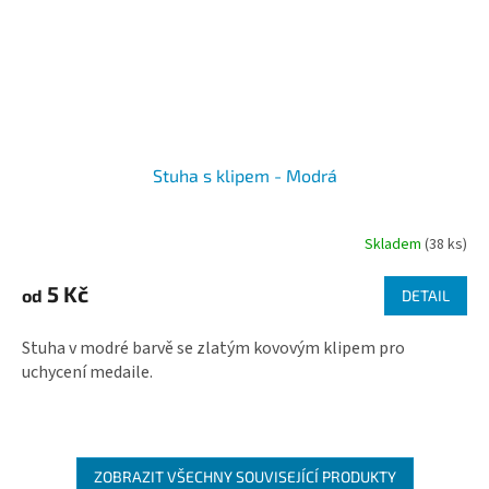
Stuha s klipem - Modrá
Skladem
(38 ks)
5 Kč
od
DETAIL
Stuha v modré barvě se zlatým kovovým klipem pro
uchycení medaile.
ZOBRAZIT VŠECHNY SOUVISEJÍCÍ PRODUKTY