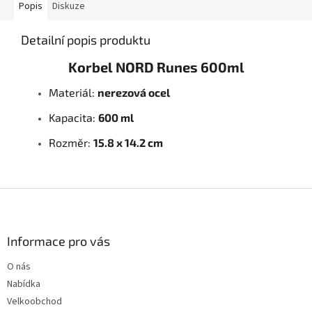
Popis
Diskuze
Detailní popis produktu
Korbel NORD Runes 600ml
Materiál:
nerezová ocel
Kapacita:
600 ml
Rozměr:
15.8 x 14.2 cm
Z
á
p
a
Informace pro vás
t
O nás
í
Nabídka
Velkoobchod