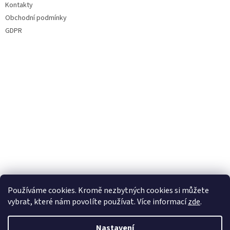
Kontakty
Obchodní podmínky
GDPR
Používáme cookies. Kromě nezbytných cookies si můžete
vybrat, které nám povolíte používat. Více informací
zde
.
Nastavení