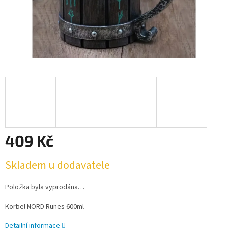
409 Kč
Měrná
Skladem u dodavatele
cena:
Položka byla vyprodána…
Korbel NORD Runes 600ml
Detailní informace