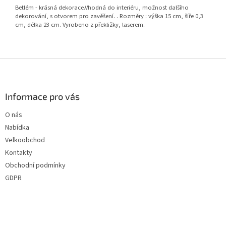
Betlém - krásná dekorace.Vhodná do interiéru, možnost dalšího
dekorování, s otvorem pro zavěšení. . Rozměry : výška 15 cm, šíře 0,3
cm, délka 23 cm. Vyrobeno z překližky, laserem.
Z
á
p
a
Informace pro vás
t
O nás
í
Nabídka
Velkoobchod
Kontakty
Obchodní podmínky
GDPR