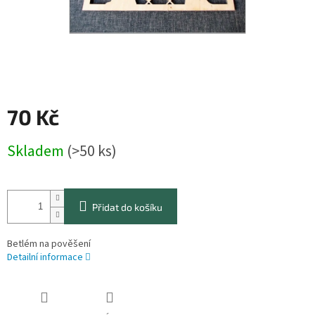
70 Kč
Měrná
Skladem
(>50 ks)
cena:
Přidat do košíku
Betlém na pověšení
Detailní informace