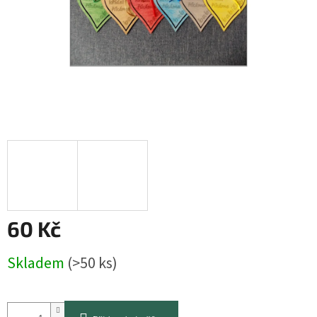
60 Kč
Měrná
Skladem
(>50 ks)
cena: