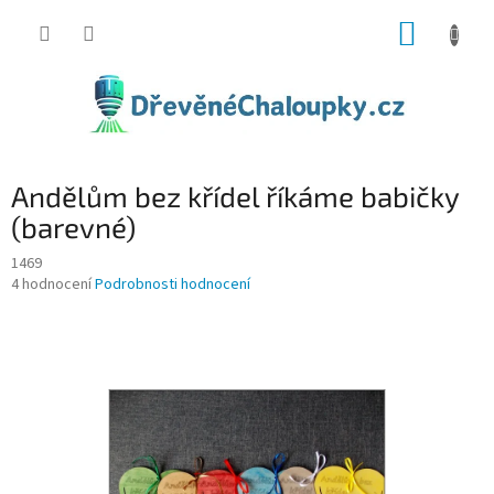
Přejít
NÁKUP
na
obsah
KOŠÍK
Andělům bez křídel říkáme babičky
(barevné)
1469
Průměrné
4 hodnocení
Podrobnosti hodnocení
hodnocení
produktu
je
5,0
z
5
hvězdiček.