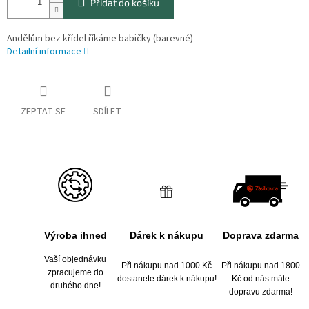
Přidat do košíku
Andělům bez křídel říkáme babičky (barevné)
Detailní informace
ZEPTAT SE
SDÍLET
Výroba ihned
Dárek k nákupu
Doprava zdarma
Vaší objednávku
Při nákupu nad 1000 Kč
Při nákupu nad 1800
zpracujeme do
dostanete dárek k nákupu!
Kč od nás máte
druhého dne!
dopravu zdarma!