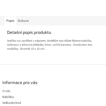
Popis
Diskuze
Detailní popis produktu
Srdíčko na zavěšení s nápisem: Andělům bez křídel říkáme babičky..
Vyřezano z březové překližky 3mm, ručně barveno.. Dodáváno bez
mašličky.. Rozměr 15 x 15 cm.. .
Z
á
p
a
Informace pro vás
t
O nás
í
Nabídka
Velkoobchod